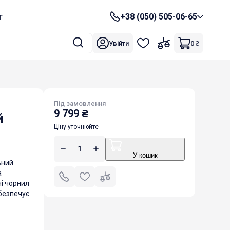
г
+38 (050) 505-06-65
Увійти
0
₴
Під замовлення
9 799
₴
й
Ціну уточнюйте
У кошик
ьний
а
і чорнил
абезпечує