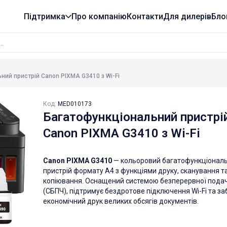
Підтримка
Про компанію
Контакти
Для дилерів
Бло
ний пристрій Canon PIXMA G3410 з Wi-Fi
Код:
MED010173
Багатофункціональний пристрі
Canon PIXMA G3410 з Wi-Fi
Canon PIXMA G3410
— кольоровий багатофункціонал
пристрій формату A4 з функціями друку, сканування т
копіювання. Оснащений системою безперервної подач
(СБПЧ), підтримує бездротове підключення Wi-Fi та з
економічний друк великих обсягів документів.