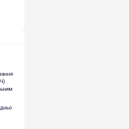
ування
Ч)
льним
едньо