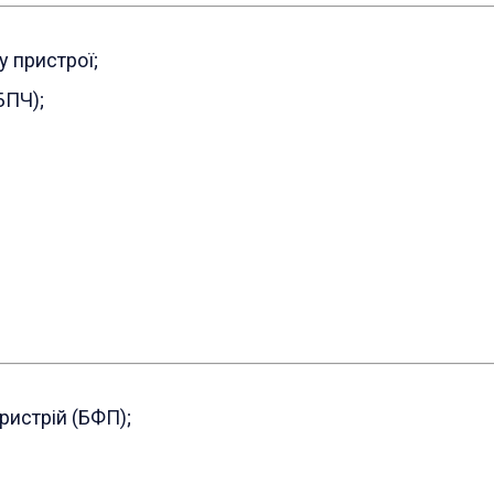
у пристрої;
БПЧ);
ристрій (БФП);