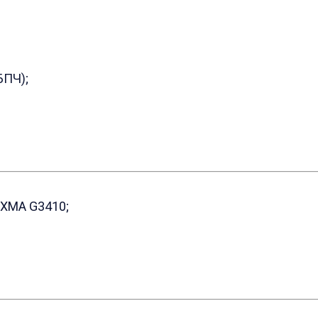
БПЧ);
IXMA G3410;