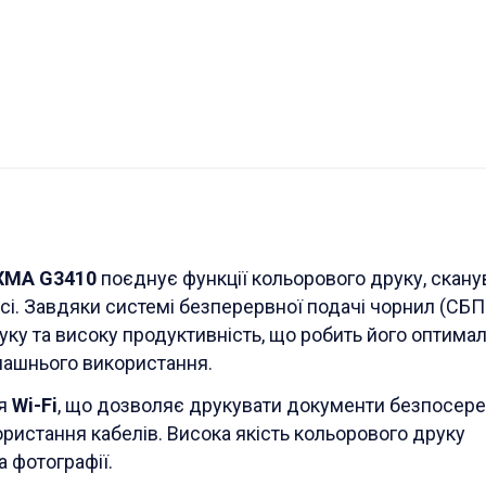
IXMA G3410
поєднує функції кольорового друку, скан
сі. Завдяки системі безперервної подачі чорнил (СБП
руку та високу продуктивність, що робить його оптима
омашнього використання.
ня
Wi-Fi
, що дозволяє друкувати документи безпосер
користання кабелів. Висока якість кольорового друку
а фотографії.