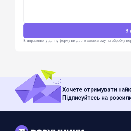
Ві
Відправляючу данну форму ви даєте свою згоду на обробку п
Хочете отримувати найк
Підписуйтесь на розсилк