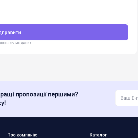
дправити
ерсональних даних
ращі пропозиції першими?
у!
Про компанію
Каталог