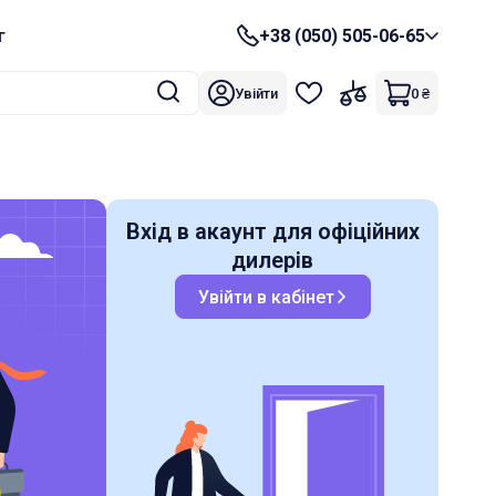
г
+38 (050) 505-06-65
Увійти
0
₴
Вхід в акаунт для офіційних
дилерів
Увійти в кабінет