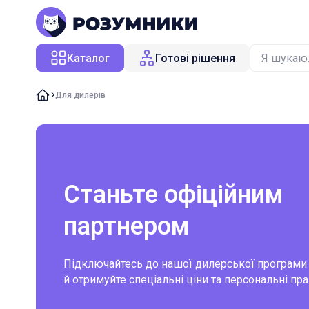
Каталог
Готові рішення
Для дилерів
Станьте офіційним
партнером
Підключайтесь до нашої дилерської програми
й отримуйте спеціальні ціни та персональні пр