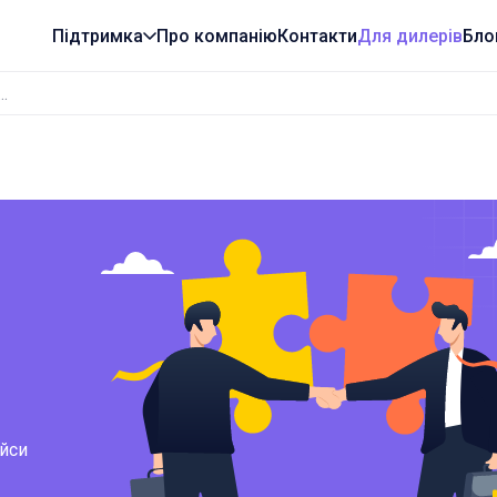
Підтримка
Про компанію
Контакти
Для дилерів
Бло
айси