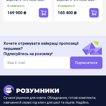
Laser S300
Mill S300
В наявності
В наявності
169 900
₴
165 400
₴
Хочете отримувати найкращі пропозиції
першими?
Підписуйтесь на розсилку!
Підписатися
Сучасні рішення для освіти. Обладнання, готові комплекти,
навчання й сервіс під ключ для шкіл та ліцеїв. Надійно,