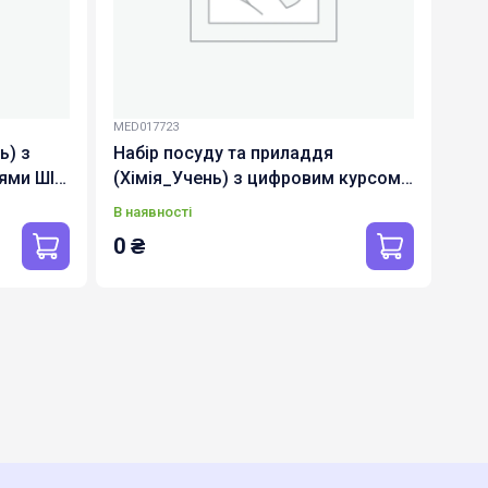
MED017723
ь) з
Набір посуду та приладдя
ями ШІ
(Хімія_Учень) з цифровим курсом
з функціями ШІ ( pcb-ulabs-12)
В наявності
0
₴