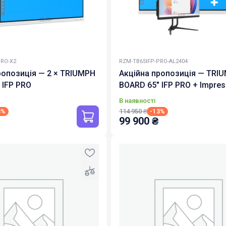
PRO-X2
RZM-TB65IFP-PRO-AL2404
ропозиція — 2 × TRIUMPH
Акційна пропозиція — TRI
 IFP PRO
BOARD 65" IFP PRO + Impres
Studio AL 2404
В наявності
114 950
₴
3%
-13%
99 900
₴