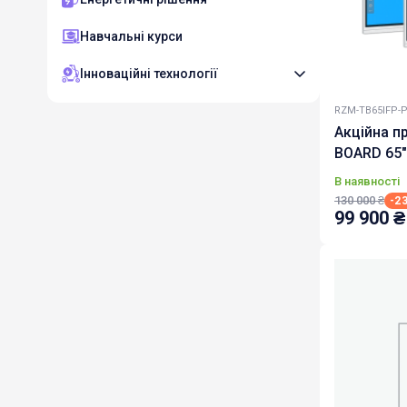
Навчальні курси
Інноваційні технології
RZM-TB65IFP-
Акційна п
BOARD 65"
В наявності
130 000
₴
-2
99 900
₴