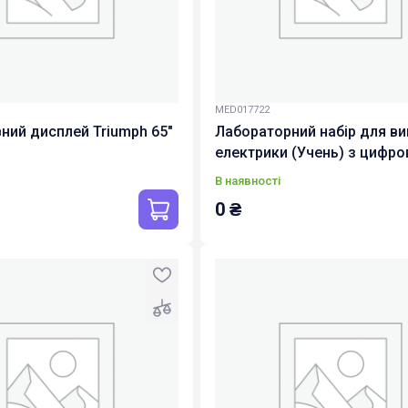
MED017722
вний дисплей Triumph 65"
Лабораторний набір для в
електрики (Учень) з цифр
курсом з функціями ШІ (pcb
В наявності
07)
0
₴