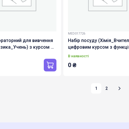
MED017726
ораторний для вивчення
Набір посуду (Хімія_Вчител
ізика_Учень) з курсом з
цифровим курсом з функці
 ШІ (pcb-ulabs-08)
(pcb-ulabs-11)
В наявності
0
₴
1
2