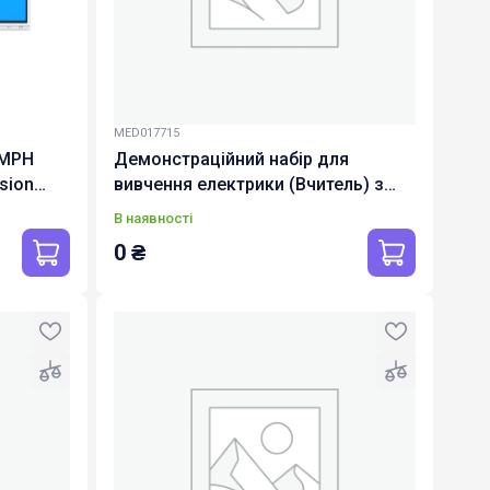
MED017715
UMPH
Демонстраційний набір для
sion
вивчення електрики (Вчитель) з
методичним керівництвом
В наявності
цифровим курсом з
0
₴