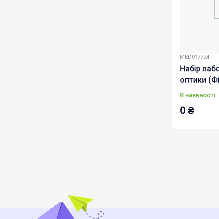
MED017724
Набір лаб
оптики (Ф
функціями
В наявності
0
₴