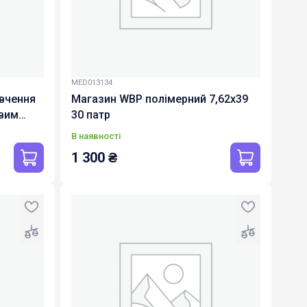
MED013134
ивчення
Магазин WBP полімерний 7,62х39
овим
30 патр
-ulabs-
В наявності
1 300
₴