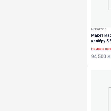
MED017716
Макет мас
калібру 5,
30 навчаль
Немає в ная
94 500
₴