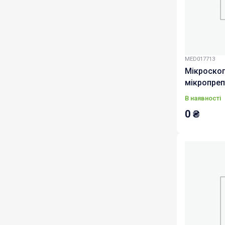
MED017713
Мікроскоп
мікропреп
Біології (
В наявності
методични
0
₴