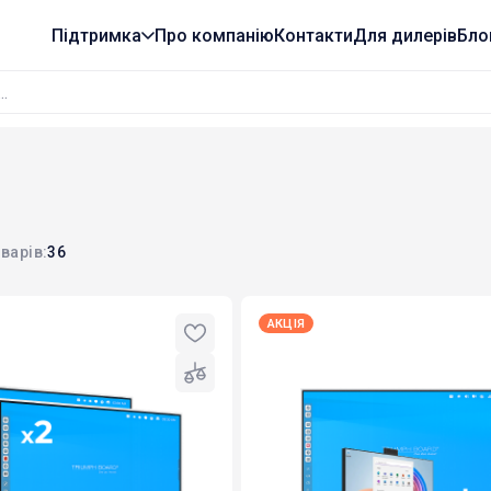
Підтримка
Про компанію
Контакти
Для дилерів
Бло
варів:
36
АКЦІЯ