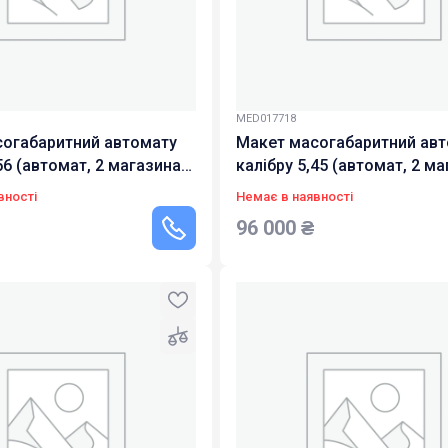
MED017718
огабаритний автомату
Макет масогабаритний ав
56 (автомат, 2 магазина,
калібру 5,45 (автомат, 2 ма
них набоїв калібра 5,56)
30 навчальних набоїв каліб
вності
Немає в наявності
96 000
₴