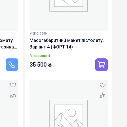
MED013659
томату
Масогабаритний макет пістолету,
газина,
Варіант 4 (ФОРТ 14)
ра 5,45)
В наявності
35 500
₴