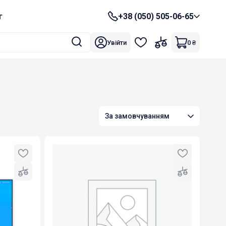
г
+38 (050) 505-06-65
Увійти
0
₴
За замовчуванням