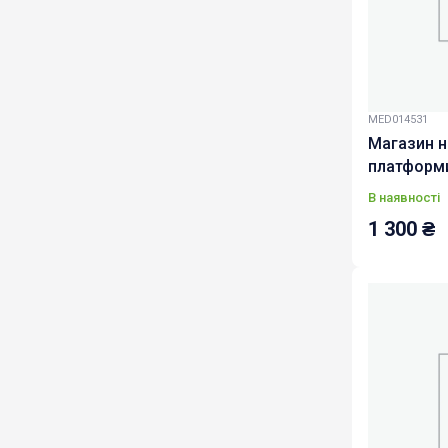
MED014531
Магазин н
платформи
Чорний
В наявності
1 300
₴