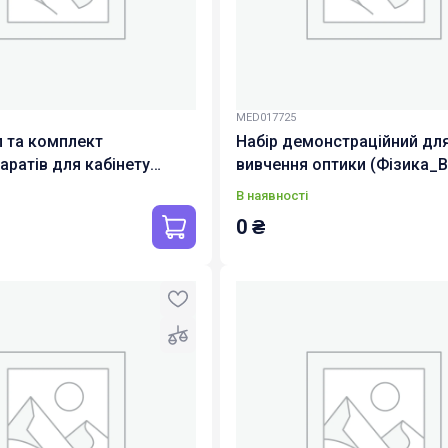
MED017725
 та комплект
Набір демонстраційний дл
аратів для кабінету
вивчення оптики (Фізика_В
для Вчителя та Учня) з
з курсом з функціями ШІ (p
В наявності
м керів
ulabs-09)
0
₴