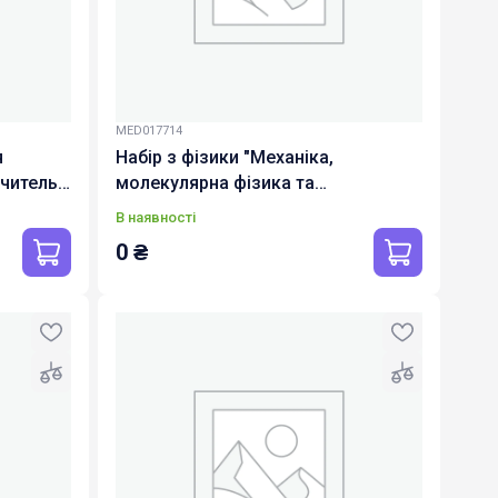
MED017714
я
Набір з фізики "Механіка,
читель)
молекулярна фізика та
cb-
термодинаміка" Лабораторний
В наявності
набір для вчителя та учн
0
₴