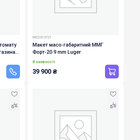
MED013721
томату
Макет масо-габаритний ММГ
газина,
Форт-20 9 mm Luger
ра 7,62
В наявності
39 900
₴