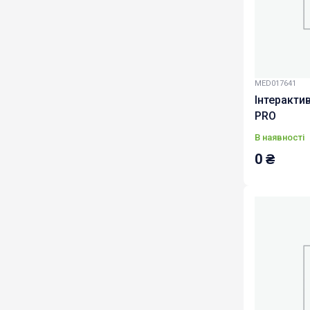
MED017641
Інтеракти
PRO
В наявності
0
₴