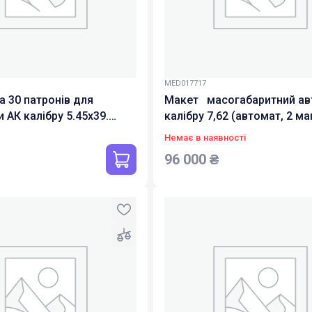
MED017717
а 30 патронів для
Макет масогабаритний ав
 AК калібру 5.45x39.
калібру 7,62 (автомат, 2 ма
30 навчальних набоїв каліб
Немає в наявності
96 000
₴