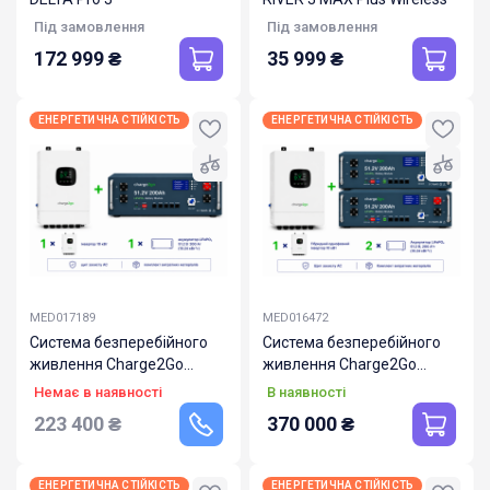
Під замовлення
Під замовлення
172 999
₴
35 999
₴
ЕНЕРГЕТИЧНА СТІЙКІСТЬ
ЕНЕРГЕТИЧНА СТІЙКІСТЬ
MED017189
MED016472
Система безперебійного
Система безперебійного
живлення Charge2Go
живлення Charge2Go
10000.200.111
10000.400.112
Немає в наявності
В наявності
223 400
₴
370 000
₴
ЕНЕРГЕТИЧНА СТІЙКІСТЬ
ЕНЕРГЕТИЧНА СТІЙКІСТЬ