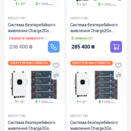
MED017187
MED017186
Система безперебійного
Система безперебійного
живлення Charge2Go
живлення Charge2Go
12000.200.312
12000.300.312
Немає в наявності
В наявності
236 400
₴
285 400
₴
ЕНЕРГЕТИЧНА СТІЙКІСТЬ
ЕНЕРГЕТИЧНА СТІЙКІСТЬ
MED017185
MED017184
Система безперебійного
Система безперебійного
живлення Charge2Go
живлення Charge2Go