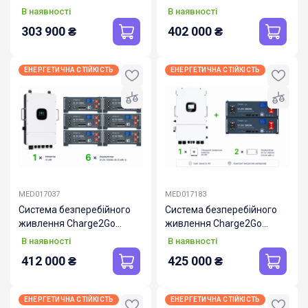
12000.400.323
12000.500.312
В наявності
В наявності
303 900
₴
402 000
₴
ЕНЕРГЕТИЧНА СТІЙКІСТЬ
ЕНЕРГЕТИЧНА СТІЙКІСТЬ
MED017037
MED017183
Система безперебійного
Система безперебійного
живлення Charge2Go
живлення Charge2Go
12000.600.323
20000.400.312
В наявності
В наявності
412 000
₴
425 000
₴
ЕНЕРГЕТИЧНА СТІЙКІСТЬ
ЕНЕРГЕТИЧНА СТІЙКІСТЬ