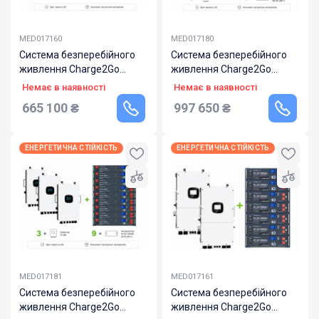
MED017160
MED017180
Система безперебійного
Система безперебійного
живлення Charge2Go
живлення Charge2Go
24000.800.328
36000.1200.336
Немає в наявності
Немає в наявності
665 100
₴
997 650
₴
ЕНЕРГЕТИЧНА СТІЙКІСТЬ
ЕНЕРГЕТИЧНА СТІЙКІСТЬ
MED017181
MED017161
Система безперебійного
Система безперебійного
живлення Charge2Go
живлення Charge2Go