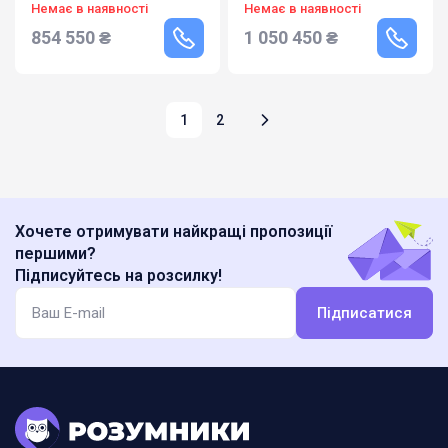
36000.900.339
40000.1200.326
Немає в наявності
Немає в наявності
854 550
₴
1 050 450
₴
1
2
Хочете отримувати найкращі пропозиції
першими?
Підписуйтесь на розсилку!
Підписатися