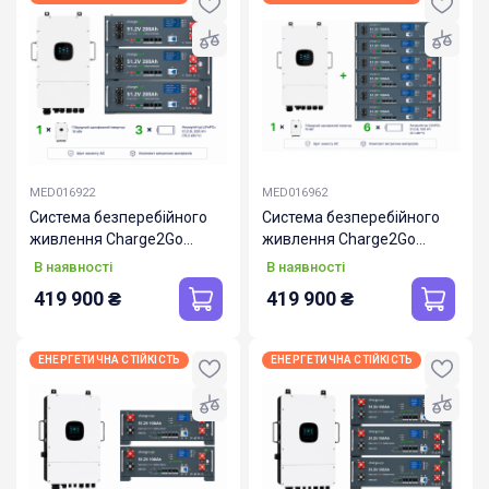
MED016922
MED016962
Система безперебійного
Система безперебійного
живлення Charge2Go
живлення Charge2Go
10000.600.112
10000.600.127
В наявності
В наявності
419 900
₴
419 900
₴
ЕНЕРГЕТИЧНА СТІЙКІСТЬ
ЕНЕРГЕТИЧНА СТІЙКІСТЬ