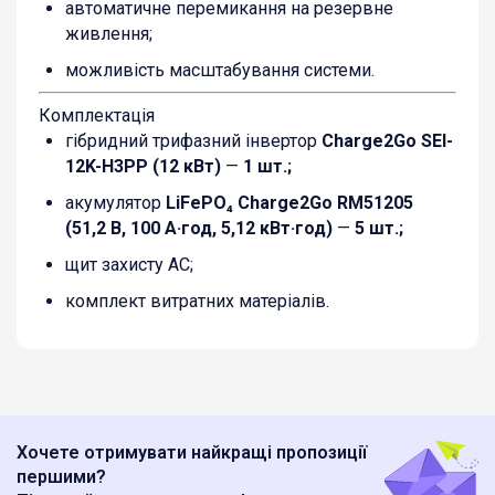
автоматичне перемикання на резервне
живлення;
можливість масштабування системи.
Комплектація
гібридний трифазний інвертор
Charge2Go SEI-
12K-H3PP (12 кВт)
—
1 шт.;
акумулятор
LiFePO₄ Charge2Go RM51205
(51,2 В, 100 А·год, 5,12 кВт·год)
—
5 шт.;
щит захисту AC;
комплект витратних матеріалів.
Хочете отримувати найкращі пропозиції
першими?