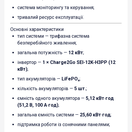
система моніторингу та керування;
тривалий ресурс експлуатації.
Основні характеристики
тип системи — трифазна система
безперебійного живлення;
загальна потужність —
12 кВт
;
інвертор —
1 × Charge2Go SEI-12K-H3PP (12
кВт)
;
тип акумуляторів —
LiFePO₄
;
кількість акумуляторів —
5 шт.
;
ємність одного акумулятора —
5,12 кВт·год
(51,2 В, 100 А·год)
;
загальна ємність системи —
25,60 кВт·год
;
підтримка роботи із сонячними панелями;