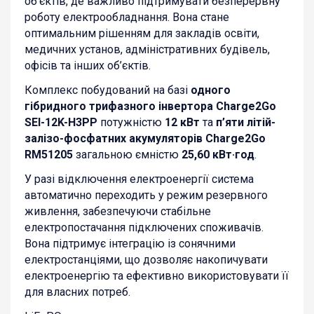
об’єктів, де важливо підтримувати безперервну
роботу електрообладнання. Вона стане
оптимальним рішенням для закладів освіти,
медичних установ, адміністративних будівель,
офісів та інших об’єктів.
Комплекс побудований на базі
одного
гібридного трифазного інвертора Charge2Go
SEI-12K-H3PP
потужністю
12 кВт
та
п’яти літій-
залізо-фосфатних акумуляторів Charge2Go
RM51205
загальною ємністю
25,60 кВт·год
.
У разі відключення електроенергії система
автоматично переходить у режим резервного
живлення, забезпечуючи стабільне
електропостачання підключених споживачів.
Вона підтримує інтеграцію із сонячними
електростанціями, що дозволяє накопичувати
електроенергію та ефективно використовувати її
для власних потреб.