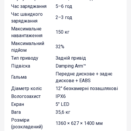
Час заряджання
5–6 год
Час швидкого
2–3 год
заряджання
Максимальне
150 кг
навантаження
Максимальний
32%
підйом
Тип приводу
Задній привід
Підвіска
Damping Arm™
Переднє дискове + заднє
Гальма
дискове + EABS
Діаметр коліс
12″ безкамерні позашляхові
Вологозахист
IPX6
Екран
5″ LED
Вага
35,6 кг
Розміри
1360 × 627 × 1400 мм
(розкладений)