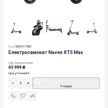
Код:
MED017482
Електросамокат Navee XT5 Max
Під замовлення
63 999
₴
Ціну уточнюйте
У кошик