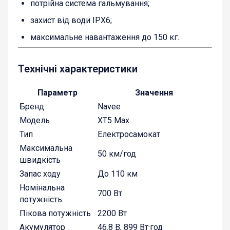
потрійна система гальмування;
захист від води IPX6;
максимальне навантаження до 150 кг.
Технічні характеристики
Параметр
Значення
Бренд
Navee
Модель
XT5 Max
Тип
Електросамокат
Максимальна
50 км/год
швидкість
Запас ходу
До 110 км
Номінальна
700 Вт
потужність
Пікова потужність
2200 Вт
Акумулятор
46.8 В, 899 Вт·год