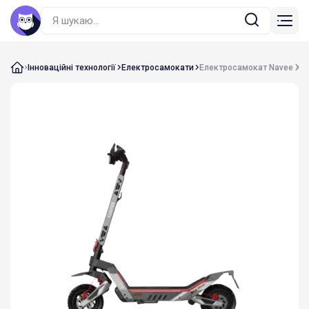
Інноваційні технології
Електросамокати
Електросамокат Navee XT