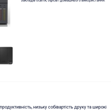
закладів освіти, офісів і домашнього використання.
родуктивність, низьку собівартість друку та широкі