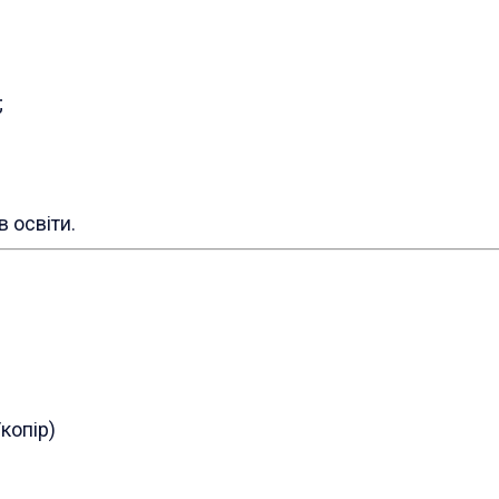
;
 освіти.
копір)