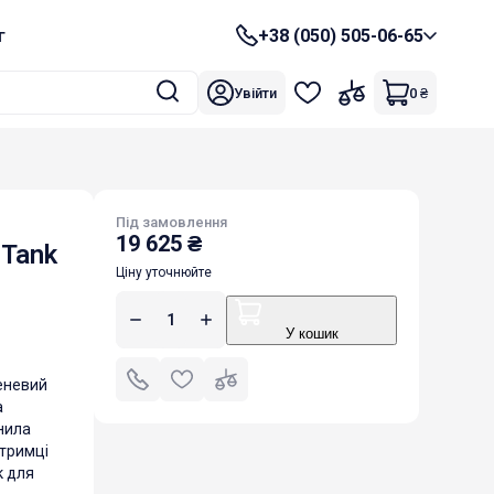
г
+38 (050) 505-06-65
Увійти
0
₴
Під замовлення
19 625
₴
Tank
Ціну уточнюйте
У кошик
еневий
а
нила
тримці
к для