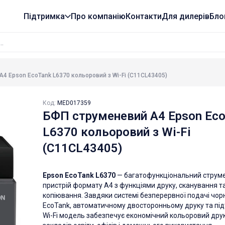
Підтримка
Про компанію
Контакти
Для дилерів
Бло
4 Epson EcoTank L6370 кольоровий з Wi-Fi (C11CL43405)
Код:
MED017359
БФП струменевий A4 Epson Eco
L6370 кольоровий з Wi-Fi
(C11CL43405)
Epson EcoTank L6370
— багатофункціональний струм
пристрій формату A4 з функціями друку, сканування т
копіювання. Завдяки системі безперервної подачі чор
EcoTank, автоматичному двосторонньому друку та під
Wi-Fi модель забезпечує економічний кольоровий дру