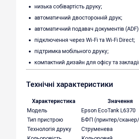
низька собівартість друку;
автоматичний двосторонній друк;
автоматичний подавач документів (ADF)
підключення через Wi-Fi та Wi-Fi Direct;
підтримка мобільного друку;
компактний дизайн для офісу та закладів
Технічні характеристики
Характеристика
Значення
Модель
Epson EcoTank L6370
Тип пристрою
БФП (принтер/сканер/
Технологія друку
Струменева
Кольоровість
Кольоровий