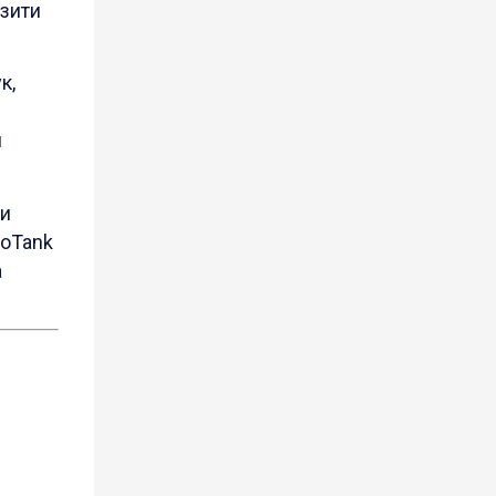
изити
к,
и
ти
coTank
а