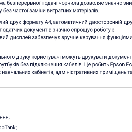
ма безперервної подачі чорнила дозволяє значно зн
 без частої заміни витратних матеріалів.
ілий друк формату А4, автоматичний двосторонній дру
оподатчик документів значно спрощує роботу з
овий дисплей забезпечує зручне керування функціям
обільного друку користувачі можуть друкувати докумен
ноутбуків без підключення кабелів. Це робить Epson E
навчальних кабінетів, адміністративних приміщень т
ння;
coTank;