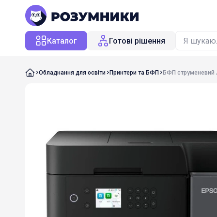
Каталог
Готові рішення
Обладнання для освіти
Принтери та БФП
БФП струменевий A