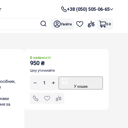
г
+38 (050) 505-06-65
Увійти
0
₴
В наявності
950
₴
Ціну уточнюйте
осібник,
У кошик
и
знаки
ня за