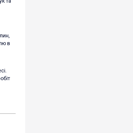
ук та
лин,
лю в
сі.
обіт