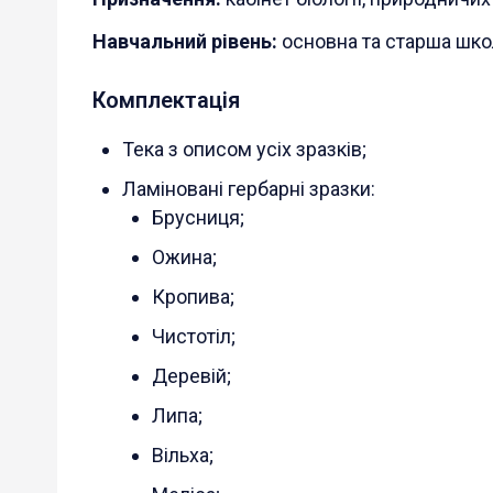
Навчальний рівень:
основна та старша шко
Комплектація
Тека з описом усіх зразків;
Ламіновані гербарні зразки:
Брусниця;
Ожина;
Кропива;
Чистотіл;
Деревій;
Липа;
Вільха;