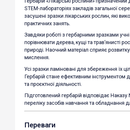
Гербарій «Лікарські рослини» призначений д
STEM-лабораторіях закладів загальної серед
засушені зразки лікарських рослин, які вик
практичних занять.
Завдяки роботі з гербарними зразками учні
порівнювати дерева, кущі та трав’янисті р
природі. Наочний матеріал сприяє розвитку
мислення.
Усі зразки ламіновані для збереження їх ці
Гербарій стане ефективним інструментом д
та проєктної діяльності.
Підготовлений гербарій відповідає Наказу
переліку засобів навчання та обладнання дл
Переваги