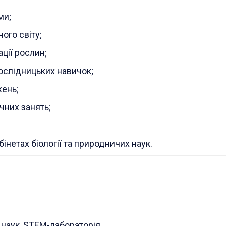
ми;
ого світу;
ції рослин;
ослідницьких навичок;
жень;
чних занять;
нетах біології та природничих наук.
х наук, STEM-лабораторія