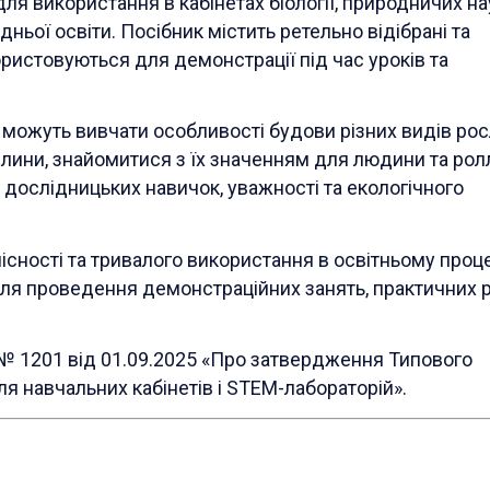
ля використання в кабінетах біології, природничих на
ньої освіти. Посібник містить ретельно відібрані та
ористовуються для демонстрації під час уроків та
 можуть вивчати особливості будови різних видів рос
ослини, знайомитися з їх значенням для людини та рол
 дослідницьких навичок, уважності та екологічного
лісності та тривалого використання в освітньому проце
ля проведення демонстраційних занять, практичних р
 № 1201 від 01.09.2025 «Про затвердження Типового
я навчальних кабінетів і STEM-лабораторій».