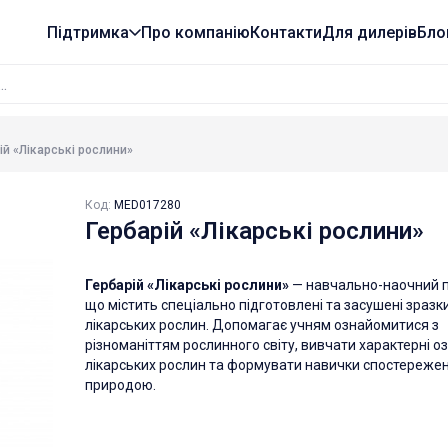
Підтримка
Про компанію
Контакти
Для дилерів
Бло
ій «Лікарські рослини»
Код:
MED017280
Гербарій «Лікарські рослини»
Гербарій «Лікарські рослини»
— навчально-наочний п
що містить спеціально підготовлені та засушені зразк
лікарських рослин. Допомагає учням ознайомитися з
різноманіттям рослинного світу, вивчати характерні о
лікарських рослин та формувати навички спостережен
природою.