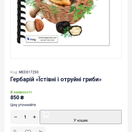
Код:
MED017250
Гербарій «Їстівні і отруйні гриби»
В наявності
850
₴
Ціну уточнюйте
У кошик