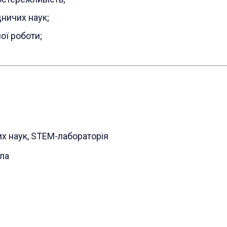
дничих наук;
ої роботи;
их наук, STEM-лабораторія
ла