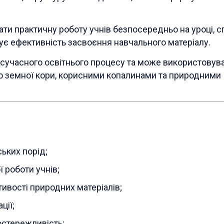
ти практичну роботу учнів безпосередньо на уроці, 
ує ефективність засвоєння навчального матеріалу.
 сучасного освітнього процесу та може використовув
ою земної кори, корисними копалинами та природними
ських порід;
ї роботи учнів;
ивості природних матеріалів;
ції;
остережливість;