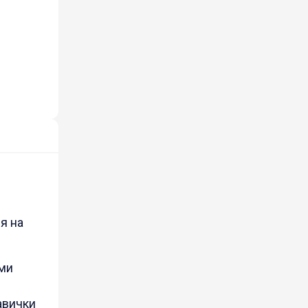
я на
ими
навички