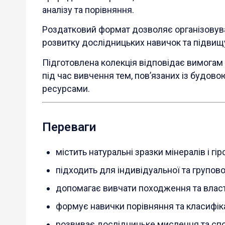
аналізу та порівняння.
Роздатковий формат дозволяє організовува
розвитку дослідницьких навичок та підвищ
Підготовлена колекція відповідає вимогам
під час вивчення тем, пов’язаних із будов
ресурсами.
Переваги
містить натуральні зразки мінералів і гір
підходить для індивідуальної та групово
допомагає вивчати походження та власт
формує навички порівняння та класифіка
розвиває дослідницьке мислення та сп