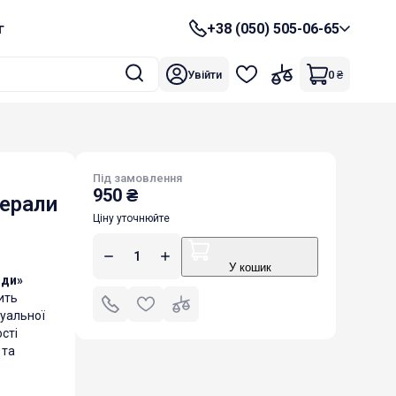
г
+38 (050) 505-06-65
Увійти
0
₴
Під замовлення
950
₴
ерали
Ціну уточнюйте
У кошик
оди»
ить
дуальної
сті
 та