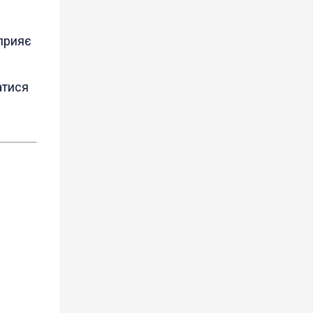
сприяє
атися