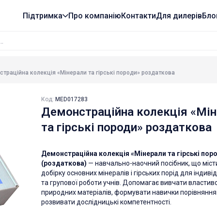
Підтримка
Про компанію
Контакти
Для дилерів
Бло
траційна колекція «Мінерали та гірські породи» роздаткова
Код:
MED017283
Демонстраційна колекція «Мін
та гірські породи» роздаткова
Демонстраційна колекція «Мінерали та гірські пор
(роздаткова)
— навчально-наочний посібник, що міст
добірку основних мінералів і гірських порід для індиві
та групової роботи учнів. Допомагає вивчати властиво
природних матеріалів, формувати навички порівняння
розвивати дослідницькі компетентності.