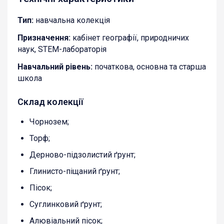
Тип:
навчальна колекція
Призначення:
кабінет географії, природничих
наук, STEM-лабораторія
Навчальний рівень:
початкова, основна та старша
школа
Склад колекції
Чорнозем;
Торф;
Дерново-підзолистий ґрунт;
Глинисто-піщаний ґрунт;
Пісок;
Суглинковий ґрунт;
Алювіальний пісок;