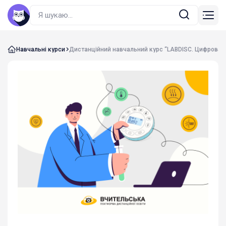
Навчальні курси
Дистанційний навчальний курс “LABDISC. Цифрова н