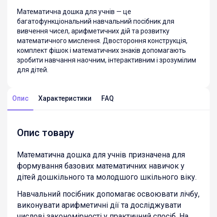
Математична дошка для учнів — це
багатофункціональний навчальний посібник для
вивчення чисел, арифметичних дій та розвитку
математичного мислення. Двостороння конструкція,
комплект фішок і математичних знаків допомагають
зробити навчання наочним, інтерактивним і зрозумілим
для дітей.
Опис
Характеристики
FAQ
Опис товару
Математична дошка для учнів призначена для
формування базових математичних навичок у
дітей дошкільного та молодшого шкільного віку.
Навчальний посібник допомагає освоювати лічбу,
виконувати арифметичні дії та досліджувати
числові закономірності у практичний спосіб. На