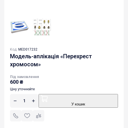
Код:
MED017232
Модель-аплікація «Перехрест
хромосом»
Під замовлення
600
₴
Ціну уточнюйте
У кошик