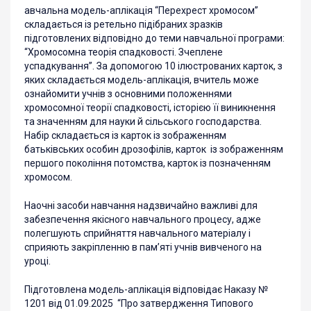
авчальна модель-аплікація “Перехрест хромосом”
складається із ретельно підібраних зразків
підготовлених відповідно до теми навчальної програми:
“Хромосомна теорія спадковості. Зчеплене
успадкування”. За допомогою 10 ілюстрованих карток, з
яких складається модель-аплікація, вчитель може
ознайомити учнів з основними положеннями
хромосомної теорії спадковості, історією її виникнення
та значенням для науки й сільського господарства.
Набір складається із карток із зображенням
батьківських особин дрозофілів, карток із зображенням
першого покоління потомства, карток із позначенням
хромосом.
Наочні засоби навчання надзвичайно важливі для
забезпечення якісного навчального процесу, адже
полегшують сприйняття навчального матеріалу і
сприяють закріпленню в пам’яті учнів вивченого на
уроці.
Підготовлена модель-аплікація відповідає Наказу №
1201 від 01.09.2025 “Про затвердження Типового