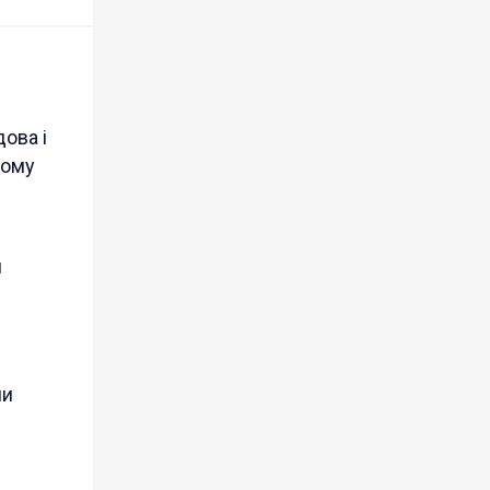
ова і
кому
и
ми