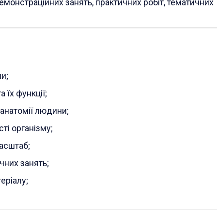
монстраційних занять, практичних робіт, тематичних
и;
 їх функції;
анатомії людини;
ті організму;
асштаб;
чних занять;
еріалу;