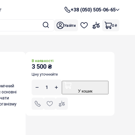
г
+38 (050) 505-06-65
Увійти
0
₴
В наявності
3 500
₴
Ціну уточнюйте
омічний
У кошик
є основні
вчати
організму