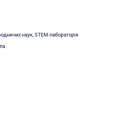
риродничих наук, STEM-лабораторія
ла