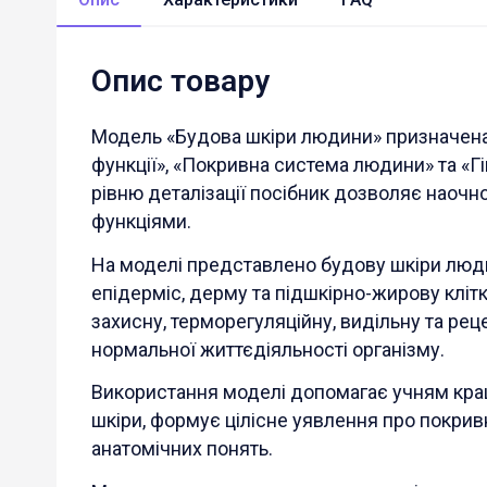
Опис товару
Модель «Будова шкіри людини» призначена д
функції», «Покривна система людини» та «Г
рівню деталізації посібник дозволяє наочн
функціями.
На моделі представлено будову шкіри люди
епідерміс, дерму та підшкірно-жирову кліт
захисну, терморегуляційну, видільну та реце
нормальної життєдіяльності організму.
Використання моделі допомагає учням кра
шкіри, формує цілісне уявлення про покри
анатомічних понять.