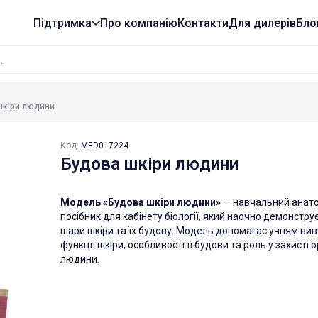
Підтримка
Про компанію
Контакти
Для дилерів
Бло
шкіри людини
Код:
MED017224
Будова шкіри людини
Модель «Будова шкіри людини»
— навчальний анат
посібник для кабінету біології, який наочно демонстру
шари шкіри та їх будову. Модель допомагає учням ви
функції шкіри, особливості її будови та роль у захисті 
людини.