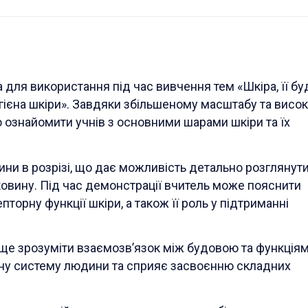
ля використання під час вивчення тем «Шкіра, її буд
ігієна шкіри». Завдяки збільшеному масштабу та висо
о ознайомити учнів з основними шарами шкіри та їх
ни в розрізі, що дає можливість детально розглянут
ковину. Під час демонстрації вчитель може пояснити
пторну функції шкіри, а також її роль у підтриманні
ще зрозуміти взаємозв’язок між будовою та функція
вну систему людини та сприяє засвоєнню складних