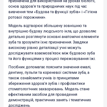
призначена для використання на уроках біології,
основ здоров’я та природничих наук під час
вивчення тем «Будова та функції зубів» і «Гігієна
ротової порожнини».
Модель відтворює збільшену зовнішню та
внутрішню будову людського ікла, що дозволяє
детально розглянути основні анатомічні елементи
зуба та зрозуміти їхнє призначення. Завдяки
високому рівню деталізації учні можуть
досліджувати взаємозв’язок між будовою зуба
та його функціями у процесі пережовування їжі.
Посібник допомагає пояснити значення емалі,
дентину, пульпи та кореневої системи зуба, а
також ознайомити учнів із принципами
збереження здоров’я зубів і профілактики
стоматологічних захворювань. Модель стане
ефективним засобом для проведення
демонстрацій, практичних занять і тематичних
досліджень.