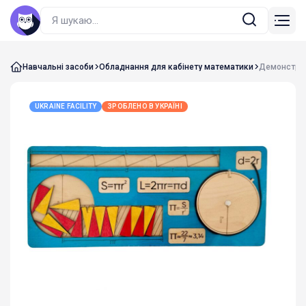
Навчальні засоби
Обладнання для кабінету математики
Демонстрац
UKRAINE FACILITY
ЗРОБЛЕНО В УКРАЇНІ