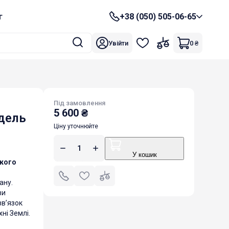
г
+38 (050) 505-06-65
Увійти
0
₴
Під замовлення
5 600
₴
дель
Ціну уточнюйте
У кошик
кого
ану.
ви
зв’язок
ні Землі.