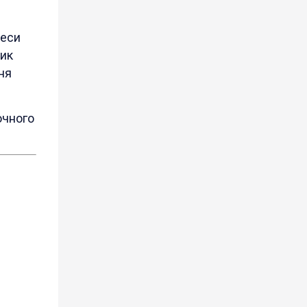
цеси
ник
ня
очного