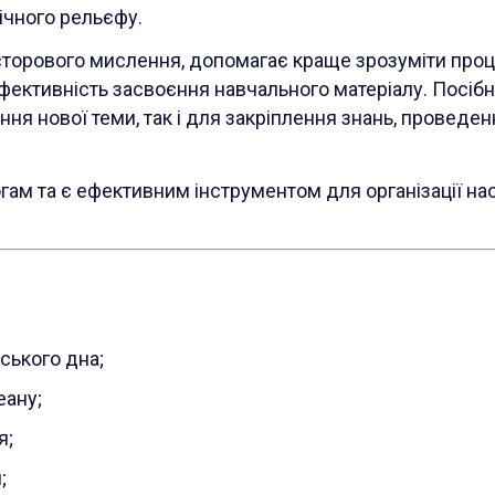
ічного рельєфу.
сторового мислення, допомагає краще зрозуміти про
фективність засвоєння навчального матеріалу. Посіб
ня нової теми, так і для закріплення знань, проведен
гам та є ефективним інструментом для організації на
ського дна;
еану;
я;
;