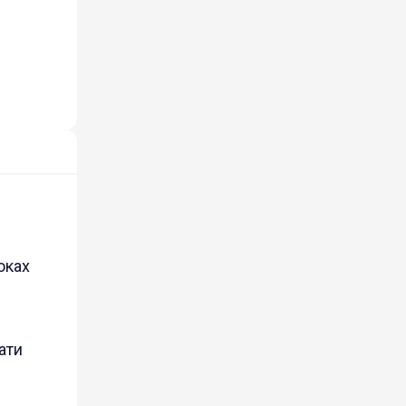
оках
ати