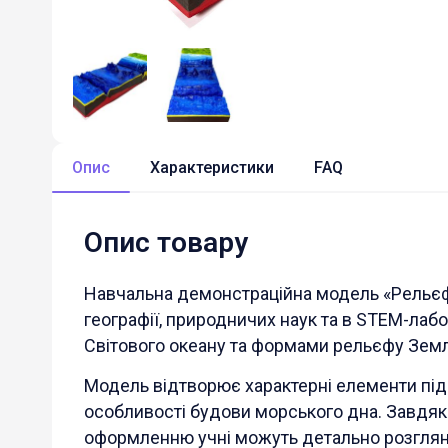
Опис
Характеристики
FAQ
Опис товару
Навчальна демонстраційна модель «Рельєф
географії, природничих наук та в STEM-лабо
Світового океану та формами рельєфу Земл
Модель відтворює характерні елементи пі
особливості будови морського дна. Завдя
оформленню учні можуть детально розгляну