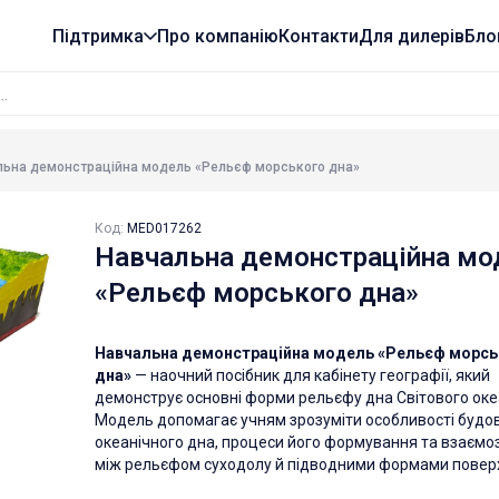
Підтримка
Про компанію
Контакти
Для дилерів
Бло
льна демонстраційна модель «Рельєф морського дна»
Код:
MED017262
Навчальна демонстраційна мо
«Рельєф морського дна»
Навчальна демонстраційна модель «Рельєф морсь
дна»
— наочний посібник для кабінету географії, який
демонструє основні форми рельєфу дна Світового оке
Модель допомагає учням зрозуміти особливості будо
океанічного дна, процеси його формування та взаємо
між рельєфом суходолу й підводними формами поверх