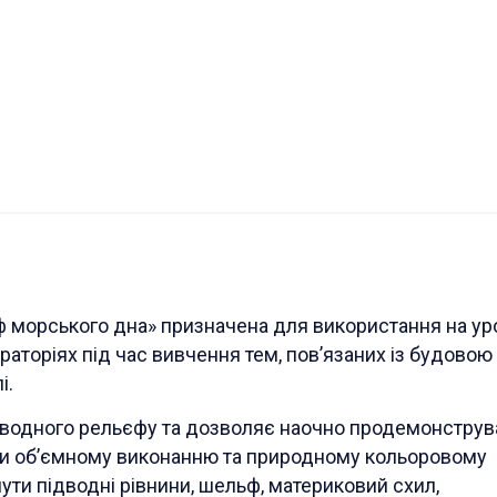
 морського дна» призначена для використання на ур
раторіях під час вивчення тем, пов’язаних із будовою
і.
дводного рельєфу та дозволяє наочно продемонструв
ки об’ємному виконанню та природному кольоровому
ти підводні рівнини, шельф, материковий схил,