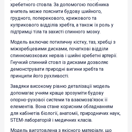
хребетного стовпа. За допомогою посібника
вчитель може пояснити будову шийного,
грудного, поперекового, крижового та
куприкового відділів хребта, а також їх роль у
підтримці тіла та захисті спинного мозку.
Модель включає потиличну кістку, таз, хребці з
міжхребцевими дисками, початкові відділи
спинномозкових нервів і шийні хребетні артерії.
Гнучкий спинний стовп із дисками дозволяє
демонструвати природні вигини хребта та
принципи його рухливості.
Завдяки високому рівню деталізації модель
допомагає учням краще зрозуміти будову
опорно-рухової системи та взаємозв’язок її
елементів. Вона стане корисним обладнанням
для кабінетів біології, анатомії, природничих наук,
STEM-лабораторій і медичних класів.
Модель виготовлена з якісного матеріалу, що